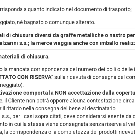
orrisponda a quanto indicato nel documento di trasporto;
neggiato, nè bagnato o comunque alterato.
ali di chiusura diversi da graffe metalliche o nastro pe
lzarini s.s.; la merce viaggia anche con imballo realiz
ateriali di chiusura.
o o la mancata corrispondenza del numero dei colli o dell
CETTATO CON RISERVA"
sulla ricevuta di consegna del cor
neggiato).
ivazione comporta la NON accettazione dalla copertur
, il Cliente non potrà opporre alcuna contestazione circa 
il ritardo nella consegna del bene al destinatario.
 s.s., per i casi sopra citati, deve considerarsi esente da 
in cui la stessa viene consegnata senza riserve al vetto
ica, la corrispondenza o la completezza dei prodotti ricev