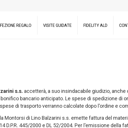
FEZIONE REGALO
VISITE GUIDATE
FIDELITY ALD
CON
arini s.s.
accetterà, a suo insindacabile giudizio, anche o
nifico bancario anticipato. Le spese di spedizione di ord
spese di trasporto verranno calcolate dopo l'ordine e com
a Montorsi di Lino Balzarini s.s. emette fattura del materi
art 14 D.P.R. 445/2000 e DL 52/2004. Per l'emissione della f