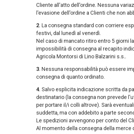
Cliente all'atto dell'ordine. Nessuna vari
l'evasione dell'ordine a Clienti che non ab
2
. La consegna standard con corriere espres
festivi, dal lunedì al venerdì.
Nel caso di mancato ritiro entro 5 giorni l
impossibilità di consegna al recapito indica
Agricola Montorsi di Lino Balzarini s.s..
3
. Nessuna responsabilità può essere imput
consegna di quanto ordinato.
4
. Salvo esplicita indicazione scritta da pa
destinatario (la consegna non prevede l'ut
per portare il/i colli altrove). Sarà event
suddetta, ma con addebito a parte secondo
Le spedizioni avvengono per conto del Cli
Al momento della consegna della merce da p