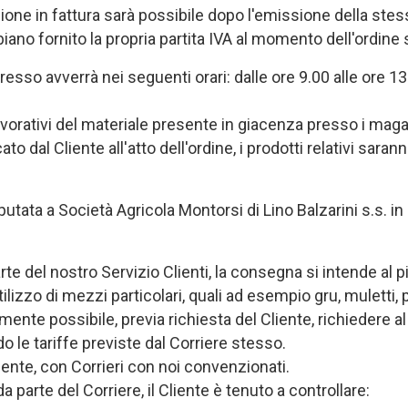
azione in fattura sarà possibile dopo l'emissione della ste
biano fornito la propria partita IVA al momento dell'ordine
so avverrà nei seguenti orari: dalle ore 9.00 alle ore 13.00;
avorativi del materiale presente in giacenza presso i magaz
to dal Cliente all'atto dell'ordine, i prodotti relativi sara
ata a Società Agricola Montorsi di Lino Balzarini s.s. in c
rte del nostro Servizio Clienti, la consegna si intende al pi
ilizzo di mezzi particolari, quali ad esempio gru, muletti
ualmente possibile, previa richiesta del Cliente, richiedere
 le tariffe previste dal Corriere stesso.
ente, con Corrieri con noi convenzionati.
arte del Corriere, il Cliente è tenuto a controllare: