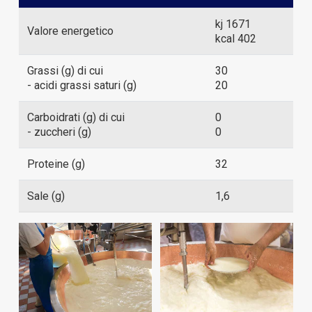
kj 1671
Valore energetico
kcal 402
Grassi (g) di cui
30
- acidi grassi saturi (g)
20
Carboidrati (g) di cui
0
- zuccheri (g)
0
Proteine (g)
32
Sale (g)
1,6